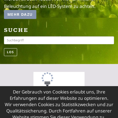
Beleuchtung auf ein LED-System zu achten.
MEHR DAZU
SUCHE
LOS
Der Gebrauch von Cookies erlaubt uns, Ihre
Erfahrungen auf dieser Website zu optimieren.
Wir verwenden Cookies zu Statistikzwecken und zur
© 2026 FIMAG GmbH, LED Lichtlösungen
Qualitätssicherung. Durch Fortfahren auf unserer
SERVICE
Website stimmen Sie dieser Verwendung zu.