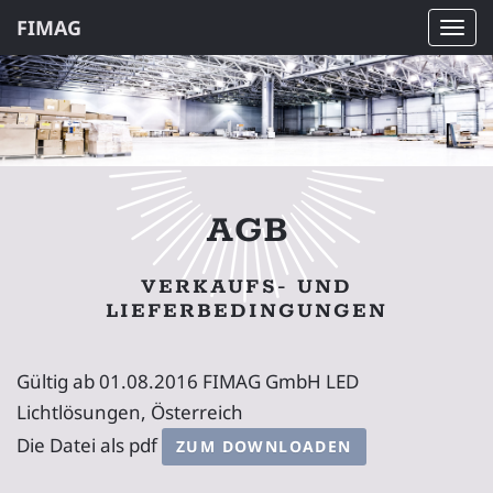
FIMAG
Navi
ein-
AGB
VERKAUFS- UND
LIEFERBEDINGUNGEN
Gültig ab 01.08.2016 FIMAG GmbH LED
Lichtlösungen, Österreich
Die Datei als pdf
ZUM DOWNLOADEN