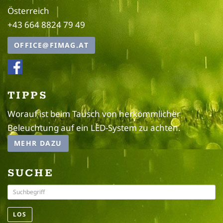
Österreich
+43 664 8824 79 49
OFFICE@FIMAG.AT
TIPPS
Worauf ist beim Tausch von herkömmlicher
Beleuchtung auf ein LED-System zu achten.
MEHR DAZU
SUCHE
LOS